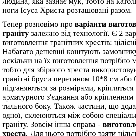
людина, яка зазнає мук, тобто на катол
ноги Ісуса Христа розташовані разом.
Тепер розповімо про
варіанти виготов
граніту
залежно від технології. Є 2 ва
виготовлення гранітних хрестів: цілісні 
Набагато дешевші коштують замовни
оскільки на їх виготовлення потрібно 
тобто для збірного хреста використову
гранітні бруси перетином 10*8 см або 
підганяються за розмірами, кріпляться
арматурного з'єднання або кріпленням 
тильного боку. Також частини, що дод
одної, склеюються між собою спеціаль
граніту. Зовсім інша справа -
виготовл
хреста
. Для цього потрібно взяти ціль