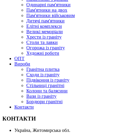
Одинарні пам'ятники
Пам'ятники на двох
Пам'ятники військовим
Дитячі пам'ятники
Елітні комплекси
Великі меморіали
Хрести із граніту
Столи та лавки
Огорожа із граніту
Художні роботи
ОПТ
Вироби
Гранітна плитка
Сходи із граніту
Підвіконня із граніту
Стільниці гранітні
Колони та балясини
Вази із граніту
Бордюри гранітні
Контакти
КОНТАКТИ
Україна, Житомирська обл.