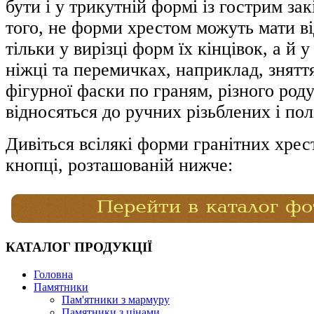
бути і у трикутній формі із гострим за
того, не форми хрестом можуть мати ві
тільки у вирізці форм їх кінцівок, а й 
ніжці та перемичках, наприклад, знятт
фігурної фаски по граням, різного род
відносяться до ручних різьблених і пол
Дивіться всілякі форми гранітних хрес
кнопці, розташованій нижче:
КАТАЛОГ ПРОДУКЦІЇ
Головна
Памятники
Пам'ятники з мармуру
Памятники з цінами