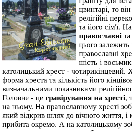
граніту для вст
цвинтарі, то він
релігійні перек
та його сім'ї. Н
православні
т
цього залежить 
православні хре
шість-і восьмикі
католицький хрест - чотирикінцевий. 
форма хреста та кількість його кінціво
визначальними показниками релігійног
Головне - це
гравірування на хресті
,
на ньому. На православному хресті зо
який відкрив шлях до вічного життя, і
прибита окремо. А на католицькому з