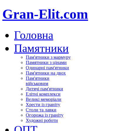
Gran-Elit.com
Головна
Памятники
Пам'ятники з мармуру
Памятники з цінами
Одинарні пам'ятники
Пам'ятники на двох
Пам'ятники
військовим
Дитячі пам'ятники
Елітні комплекси
Великі меморіали
Хрести із граніту
Столи та лавки
Огорожа із граніту
Художні роботи
ОПТ