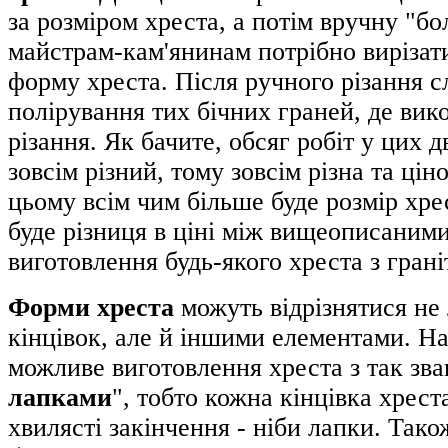
за розміром хреста, а потім вручну "б
майстрам-кам'янинам потрібно вирізати
форму хреста. Після ручного різання с
полірування тих бічних граней, де вик
різання. Як бачите, обсяг робіт у цих д
зовсім різний, тому зовсім різна та цін
цьому всім чим більше буде розмір хр
буде різниця в ціні між вищеописаним
виготовлення будь-якого хреста з грані
Форми хреста
можуть відрізнятися не
кінцівок, але й іншими елементами. Н
можливе виготовлення хреста з так зв
лапками
", тобто кожна кінцівка хрест
хвилясті закінчення - ніби лапки. Так