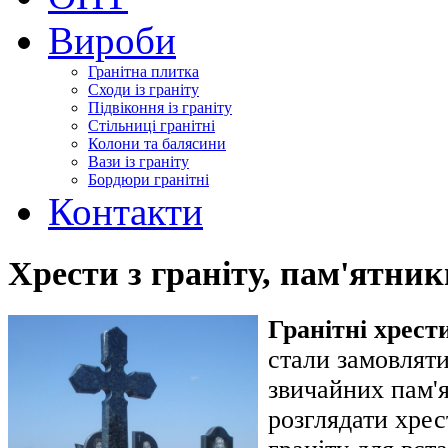
Вироби
Гранітна плитка
Сходи із граніту
Підвіконня із граніту
Стільниці гранітні
Колони та балясини
Вази із граніту
Бордюри гранітні
Контакти
Хрести з граніту, пам'ятник
Гранітні хрест
стали замовляти
звичайних пам'
розглядати хрес