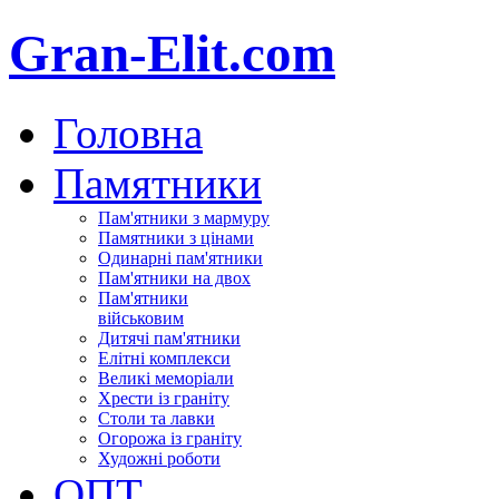
Gran-Elit.com
Головна
Памятники
Пам'ятники з мармуру
Памятники з цінами
Одинарні пам'ятники
Пам'ятники на двох
Пам'ятники
військовим
Дитячі пам'ятники
Елітні комплекси
Великі меморіали
Хрести із граніту
Столи та лавки
Огорожа із граніту
Художні роботи
ОПТ