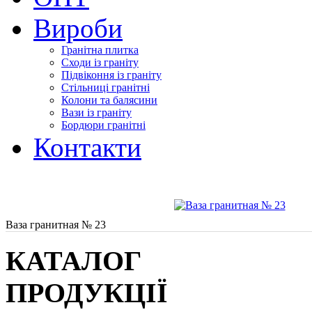
Вироби
Гранітна плитка
Сходи із граніту
Підвіконня із граніту
Стільниці гранітні
Колони та балясини
Вази із граніту
Бордюри гранітні
Контакти
Ваза гранитная № 23
КАТАЛОГ
ПРОДУКЦІЇ