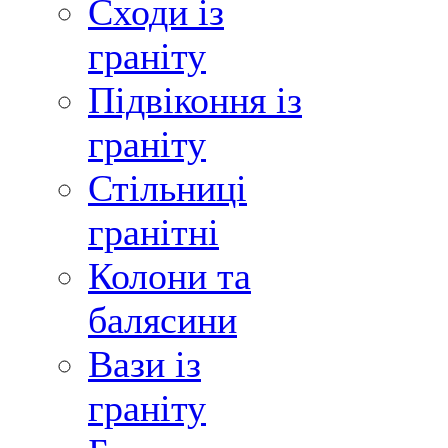
Сходи із
граніту
Підвіконня із
граніту
Стільниці
гранітні
Колони та
балясини
Вази із
граніту