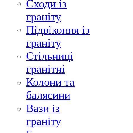
Сходи із
граніту
Підвіконня із
граніту
Стільниці
гранітні
Колони та
балясини
Вази із
граніту