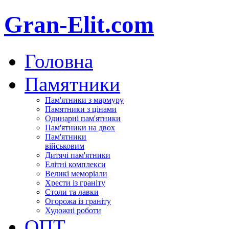
Gran-Elit.com
Головна
Памятники
Пам'ятники з мармуру
Памятники з цінами
Одинарні пам'ятники
Пам'ятники на двох
Пам'ятники
військовим
Дитячі пам'ятники
Елітні комплекси
Великі меморіали
Хрести із граніту
Столи та лавки
Огорожа із граніту
Художні роботи
ОПТ