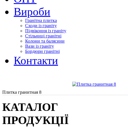
Вироби
Гранітна плитка
Сходи із граніту
Підвіконня із граніту
Стільниці гранітні
Колони та балясини
Вази із граніту
Бордюри гранітні
Контакти
Плитка гранитная 8
КАТАЛОГ
ПРОДУКЦІЇ