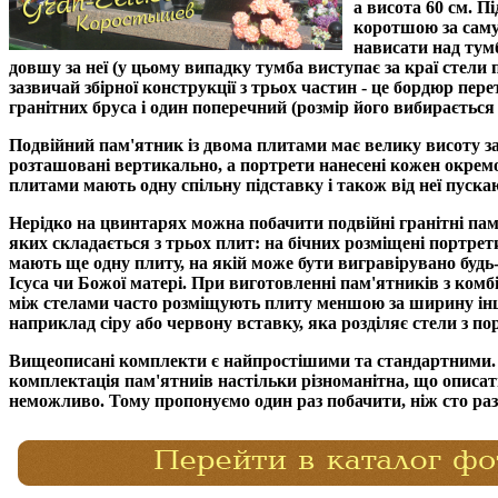
а висота 60 см.
Пі
коротшою за саму 
нависати над тум
довшу за неї (у цьому випадку тумба виступає за краї стели п
зазвичай збірної конструкції з трьох частин - це бордюр пер
гранітних бруса і один поперечний (розмір його вибирається 
Подвійний пам'ятник із двома плитами
має велику висоту за
розташовані вертикально, а портрети нанесені кожен окремо
плитами мають одну спільну підставку і також від неї пуск
Нерідко на цвинтарях можна побачити
подвійні гранітні па
яких складається з трьох плит: на бічних розміщені портре
мають ще одну плиту, на якій може бути вигравірувано будь
Ісуса чи Божої матері. При
виготовленні пам'ятників з комб
між стелами часто розміщують плиту меншою за ширину інш
наприклад сіру або червону вставку, яка розділяє стели з по
Вищеописані комплекти є найпростішими та стандартними. 
комплектація пам'ятниів
настільки різноманітна, що описат
неможливо. Тому пропонуємо один раз побачити, ніж сто раз