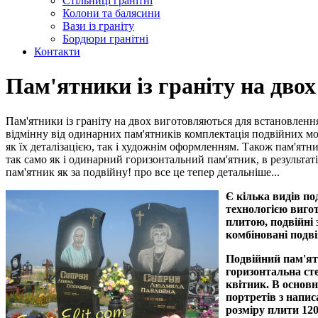
Стільниці гранітні
Колони та балясини
Вази із граніту
Бордюри гранітні
Контакти
Пам'ятники із граніту на двох
Пам'ятники із граніту на двох виготовляються для встановленн
відмінну від одинарних пам'ятників комплектація подвійних м
як їх деталізацією, так і художнім оформленням. Також пам'ят
так само як і одинарний горизонтальний пам'ятник, в результаті
пам'ятник як за подвійну! про все це тепер детальніше...
Є кілька видів по
технологією вигот
плитою, подвійні
комбіновані подві
Подвійний пам'ят
горизонтальна сте
квітник. В основ
портретів з напи
розміру плити
120